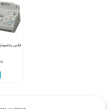
فکس پاناسونیک 701CX
نا