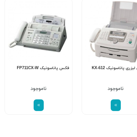
زری پاناسونیک KX-612
فکس پاناسونیک FP711CX-W
ناموجود
ناموجود