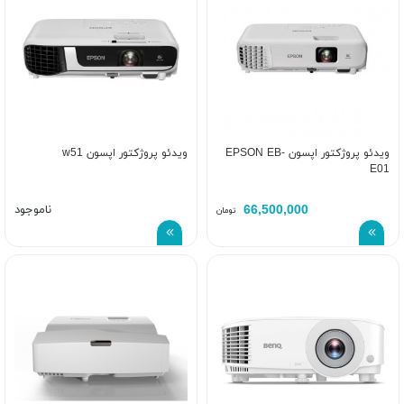
ویدئو پروژکتور اپسون EPSON EB-
ویدئو پروژکتور اپسون w51
E01
66,500,000
ناموجود
تومان