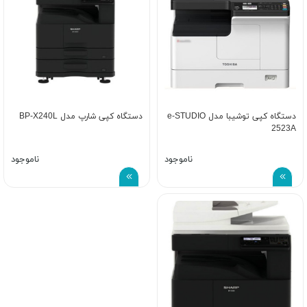
دستگاه کپی توشیبا مدل e-STUDIO
دستگاه کپی شارپ مدل BP-X240L
2523A
ناموجود
ناموجود