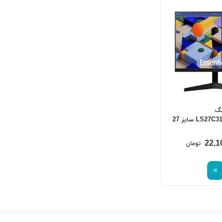
نگ
مدلLS27C310EAMXUE سایز 27
22,1
تومان