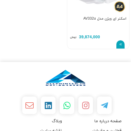
اسکنر ای ویژن مدل AV332u
39,874,000
تومان
صفحه درباره ما
وبلاگ
قوانین و مقررات
نقشه سایت