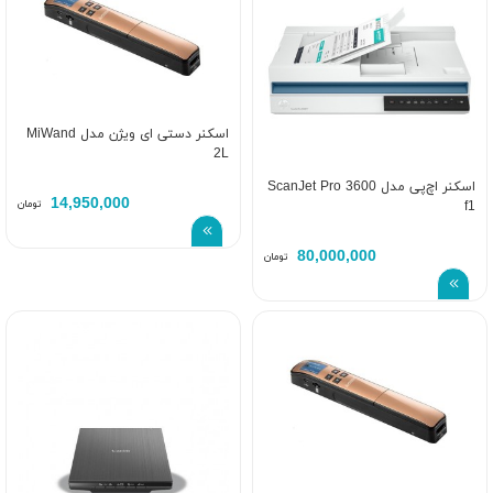
اسکنر دستی ای ویژن مدل MiWand
2L
اسکنر اچ‌پی مدل ScanJet Pro 3600
14,950,000
تومان
f1
80,000,000
تومان