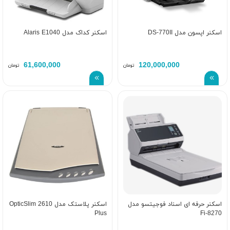
اسکنر اپسون مدل DS-770II
اسکنر کداک مدل Alaris E1040
61,600,000
120,000,000
تومان
تومان
اسکنر حرفه ای اسناد فوجیتسو مدل
اسکنر پلاستک مدل OpticSlim 2610
Plus
Fi-8270