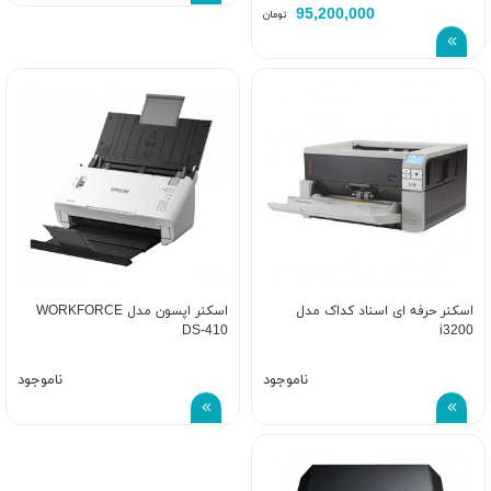
95,200,000
تومان
اسکنر حرفه ای اسناد کداک مدل
اسکنر اپسون مدل WORKFORCE
DS-410
i3200
ناموجود
ناموجود