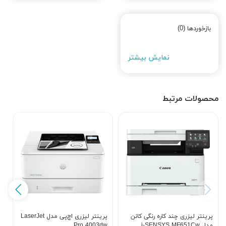
بازخوردها (0)
نمایش بیشتر
محصولات مرتبط
پرینتر لیزری چند کاره رنگی کانن
پرینتر لیزری اچ‌پی مدل LaserJet
پ
مدل i-SENSYS MF651Cw
Pro 4003dw
w