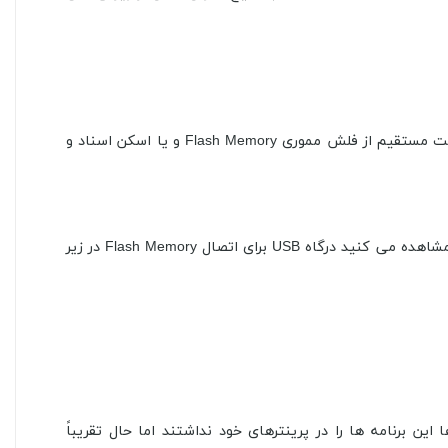
علاوه بر روشن کردن دستگاه Wake-up ، خدمات بی نیاز به رایانه، مانند کپی و پرینت مستقیم از فلش مموری Flash Memory و یا اسکن اسناد و
ذخیره ی آن ها در فلش مموری، کنترل پنل دستگاه به شما اجازه می دهد تا به صدها برنامه ی HP متصل شوید.همان طور که در عکس مشاهده می کنید درگاه USB برای اتصال Flash Memory در زیر
اری در اختیار HP بودند و دیگر شرکت ها این برنامه ها را در پرینترهای خود نداشتند اما حال تقریباً