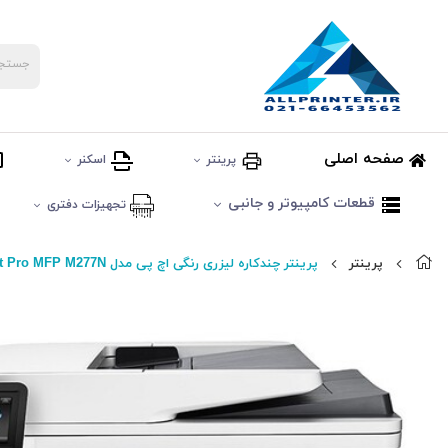
صفحه اصلی
پرینتر
اسکنر
قطعات کامپیوتر و جانبی
تجهیزات دفتری
پرینتر
پرینتر چندکاره لیزری رنگی اچ پی مدل LaserJet Pro MFP M277N