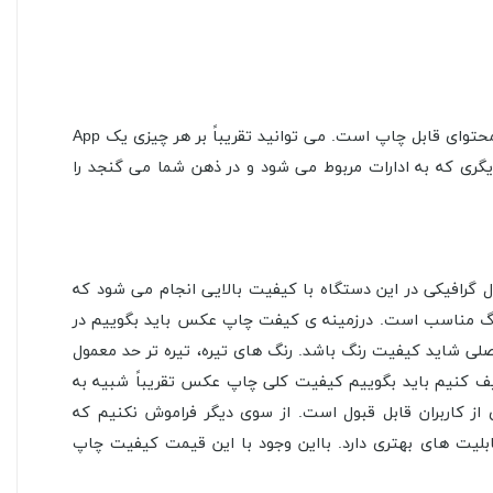
تمامی تولیدکنندگان پرینتر این ویژگی را در دستگاه های خود لحاظ می کنند. وظیفه ی اصلی این Appها فراهم کردن دسترسی کاربر به محتوای قابل چاپ است. می توانید تقریباً بر هر چیزی یک App
گری که به ادارات مربوط می شود و در ذهن شما می گنجد را
چاپ متون و اشکال گرافیکی در این دستگاه با کیفیت بالایی انجام می شود که
اتالوگ مناسب است. درزمینه ی کیفت چاپ عکس باید بگوییم در
LaserJet Pro کمی پایین تر است. بااین حال، مشکل اصلی شاید کیفیت رنگ باشد. رنگ های تیره، تیره تر حد معمول
ف کنیم باید بگوییم کیفیت کلی چاپ عکس تقریباً شبیه به
ز کاربران قابل قبول است. از سوی دیگر فراموش نکنیم که
و پرینتر نسبت به قیمت خود قابلیت های بهتری دارد. بااین وجود با این قیمت کیفیت چاپ