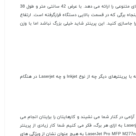
از هرچه بگذریم باید بگوییم LaserJet Pro MFP M277n در میان پرینترهای لیزری رنگی کوچک و زیباست . در ازای قیمت خود ویژگی های متنوعی را ارائه می دهد. با عرض 42 سانتی متر و طول 38
 متر LaserJet Pro MFP M277n می توان گفت اندازه های کوچکی دارد. همچنین علی رغم سیستم تغذیه ی خودکار اسناد ADF پنجاه برگی که در قسمت بالایی دستگاه قرارگرفته است. ارتفاع
د آن را جاسازی کنید. این پرینتر شاید خیلی بزرگ نباشد اما با وزن
بااین حال LaserJet Pro MFP M277n جای بسیار کمی اشغال می کند و در مقایسه با پرینترهای دیگر چه از نوع Inkjet و چه Laserjet در هنگام
امی در کنار شما می نشیند و کارهایتان را برایتان انجام می
دهد و اعتراضی هم نمی کند و از همه مهم تر برای شما مشکلی ایجاد نمی کند.از سوی دیگر با در نظر گرفتن هزینه های چاپ این Laserjet به ازای هر برگ، فکر می کنیم شما کار زیادی از پرینتر
نخواهید کشید . ازاین رو همکار ساکت شما بیشتر اوقات ساکت در کنار شما خواهد نشست و نظاره گر شما خواهد بود. به هرحال ظاهر LaserJet Pro MFP M277n به هیچ عنوان نشان از ویژگی های