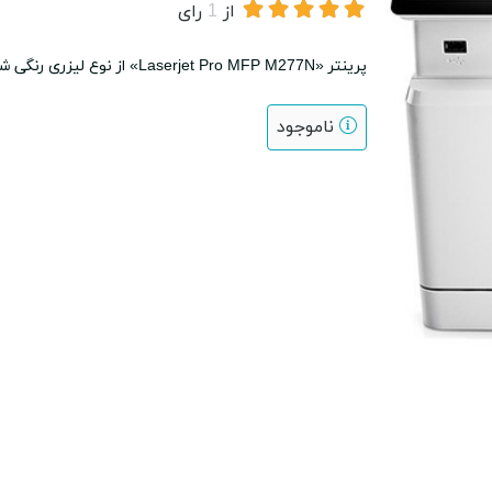
از
1
رای
پرینتر «Laserjet Pro MFP M277N» از نوع لیزری رنگی شرکت «اچ پی» (HP) است
ناموجود