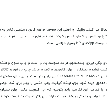
شپزی، آدرس و شماره تماس شرکت ها، فرم های حسابداری و هر قالب دی
LaserJet Pro MFP  در میان پرینترهای رنگی لیزری چندمنظوره از حد متوسط بالاتر است و 
کیفیت تولیدی دستگاه را برای کاربردهای تجاری مانند چاپ بروشور و ک
مقایسه با دیگر پرینترهای رنگی لیزری چندکاره، کیفیت چاپ عکس  MFP M277n
مول دیده شود. برای اینکه کیفیت چاپ عکس را بهتر برای شما توصی
با تمامی این تفاسیر باید بگوییم که این کیفیت عکس برای بسیاری ا
پرینترهایی در همین کلاس که چاپ عکس بهتری دارند گاهی تا 5 برابر و یا حتی بیشتر قیمت دارند 