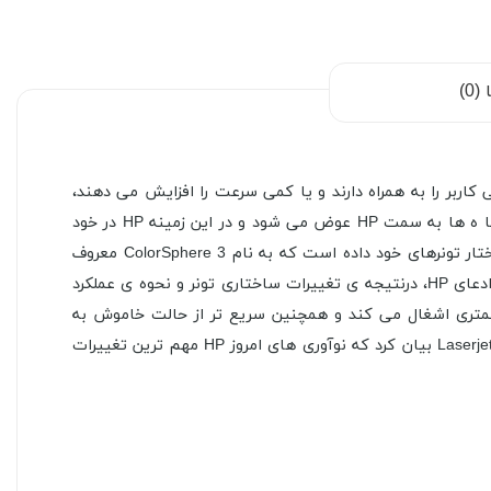
0)
کاربر را به همراه دارند و یا کمی سرعت را افزایش می دهند،
چیز خاصی در پیشرفت پرینترهای لیزری شاهد نبوده ایم. بااین وجود اگر قرار باشد اتفاقی در دنیای پرینترهای لیزری رخ دهد، همه ی نگا ه ها به سمت HP عوض می شود و در این زمینه HP در خود
پرینتر تغییرات زیادی انجام نداده و بیشتر چیزی که به خورد پرینتر می رود را تغییر داده است. منظور ما تغییراتی است که HP در ساختار تونرهای خود داده است که به نام ColorSphere 3 معروف
است که بخشی از تغییرات انجام شده در تونر-کارتریج و موتور چاپ این برند است که از آن به نام JetIntelligence یاد می شود. بنا بر ادعای HP، درنتیجه ی تغییرات ساختاری تونر و نحوه ی عملکرد
JetInt و پرینتر، دستگاه LaserJet شما تا 53 درصد برق کمتری مصرف کرده و تا 40 درصد فضای کمتری اشغال می کند و همچنین سریع تر از حالت خاموش به
حالت آماده به کار رسیده و چاپ دوروی Duplex سریع تری دارد. درواقع اخیراً در یکی از نشریات یکی از مدیران HP در بخش سخت افزار Laserjet بیان کرد که نوآوری های امروز HP مهم ترین تغییرات