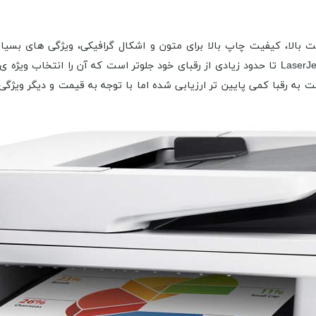
Lase ساخت شرکت HP ترکیبی از سرعت بالا، کیفیت چاپ بالا برای متون و اشکال گرافیکی، وی
درواقع باید بگوییم در بسیاری از بخش ها LaserJet Pro MFP M277n تا حدود زیادی از رقبای خود
 رقبا کمی پایین تر ارزیابی شده اما با توجه به قیمت و دیگر ویژگ