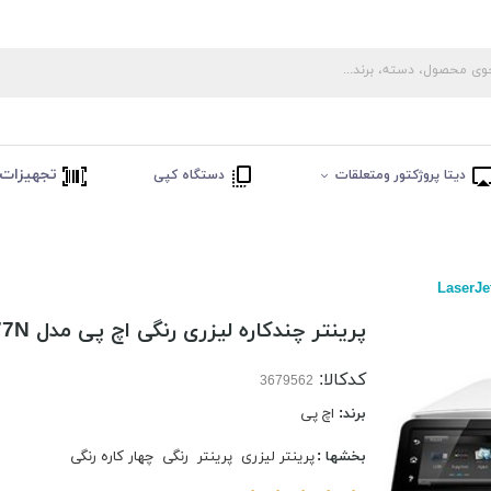
تجهیزات 
دیتا پروژکتور ومتعلقات
دستگاه کپی
پرینتر چندکاره لیزری رنگی اچ پی مدل LaserJet Pro MFP M277N
کدکالا:
برند:
اچ پی
بخشها :
پرینتر لیزری
پرینتر
رنگی
چهار کاره رنگی