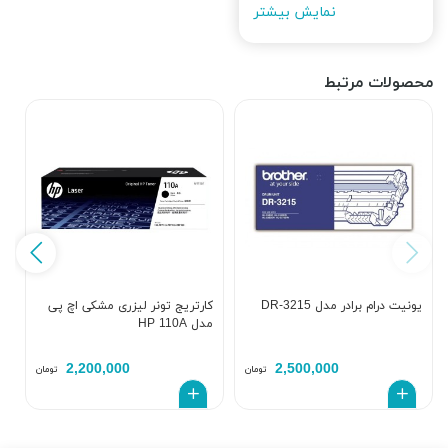
نمایش بیشتر
محصولات مرتبط
یونیت درام برادر مدل DR-3215
کارتریج تونر لیزری مشکی اچ پی
مدل HP 110A
a
2,200,000
2,500,000
تومان
تومان