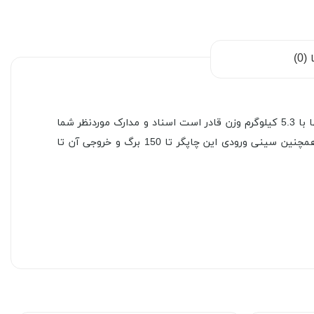
0)
پرینتر چند کاره لیزری اچ‌پی مدل LaserJet MFP M141a با ساختار ظاهری در قالب بدنه مقاوم به ابعاد (378x198x22) میلی‌متر و تنها با 5.3 کیلوگرم وزن قادر است اسناد و مدارک موردنظر شما
را با سرعت 21 تا 30 برگ در دقیقه در حالت تک رنگ یا سیاه و سفید به چاپ برساند و به‌طور کلی فقط مختص چاپ مشکی است. همچنین سینی ورودی این چاپگر تا 150 برگ و خروجی آن تا