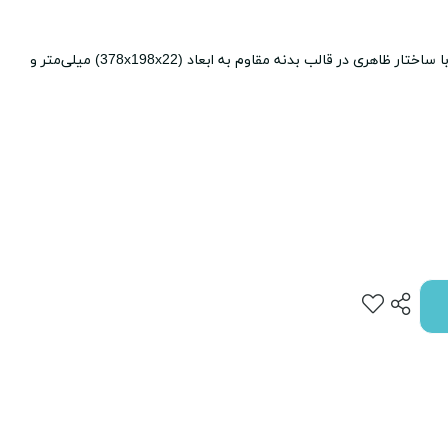
پرینتر چند کاره لیزری اچ‌پی مدل LaserJet MFP M141a با ساختار ظاهری در قالب بدنه مقاوم به ابعاد (378x198x22) میلی‌متر و