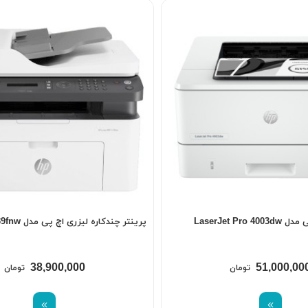
LaserJet Pro
پرینتر چندکاره لیزری اچ‌ پی مدل Laser MFP 139fnw
38,900,000
51,000,00
تومان
تومان