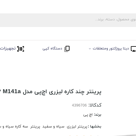
تجهیزات 
دیتا پروژکتور ومتعلقات
دستگاه کپی
پرینتر چند کاره لیزری اچ‌پی مدل LaserJet MFP M141a
کدکالا:
برند:
اچ پی
بخشها :
پرینتر لیزری
سیاه و سفید
پرینتر
سه کاره سیاه و 