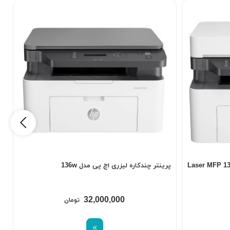
پرینتر چندکاره لیزری اچ پی مدل 136w
پ
32,000,000
تومان