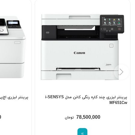
پرینتر لیزری چند کاره رنگی کانن مدل i-SENSYS
پرینتر لیزری اچ‌پی مدل  4003dw
MF651Cw
0
78,500,000
تومان