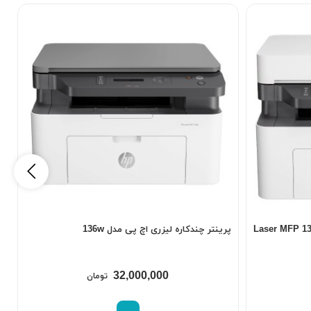
پرینتر چندکاره لیزری اچ پی مدل 136w
پ
32,000,000
تومان