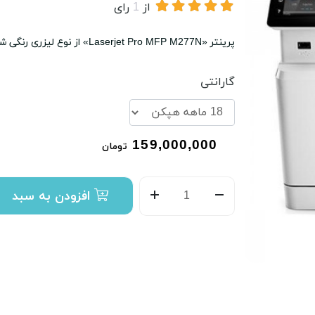
از
1
رای
پرینتر «Laserjet Pro MFP M277N» از نوع لیزری رنگی شرکت «اچ پی» (HP) است.
گارانتی
159,000,000
تومان
افزودن به سبد