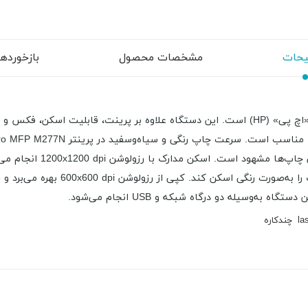
حات
مشخصات محصول
بازخوردها (
la
چندکاره