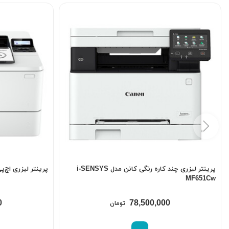
پرینتر لیزری چند کاره رنگی کانن مدل i-SENSYS
پرینتر لیزری اچ‌پی مدل  4003dw
MF651Cw
0
78,500,000
تومان