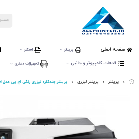
صفحه اصلی
پرینتر
اسکنر
قطعات کامپیوتر و جانبی
تجهیزات دفتری
پرینتر
پرینتر لیزری
پرینتر چندکاره لیزری رنگی اچ پی مدل LaserJet Pro MFP M277N