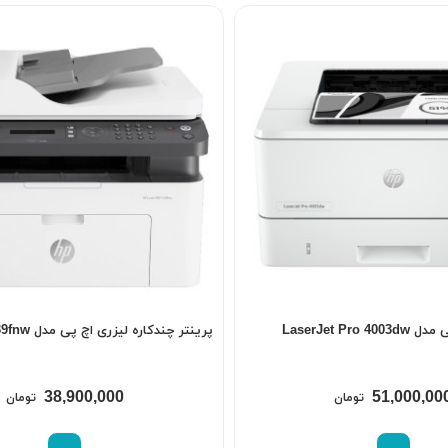
LaserJet Pro
پرینتر چندکاره لیزری اچ‌ پی مدل Laser MFP 139fnw
38,900,000
51,000,00
تومان
تومان