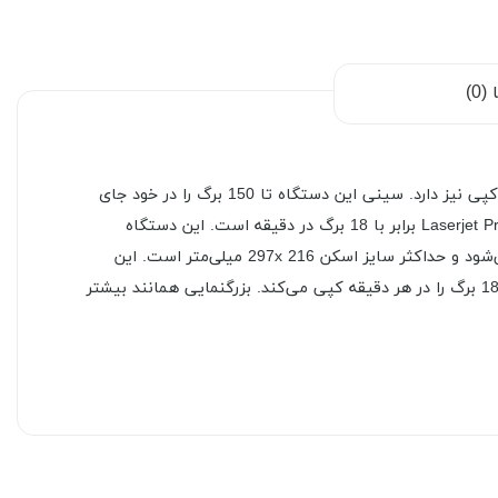
0)
پرینتر «Laserjet Pro MFP M277N» از نوع لیزری رنگی شرکت «اچ پی» (HP) است. این دستگاه علاوه بر پرینت، قابلیت اسکن، فکس و کپی نیز دارد. سینی این دستگاه تا 150 برگ را در خود جای
می‌دهد؛ بنابراین می‌توان گفت برای دفاتر با حجم کاری متوسط مناسب است. سرعت چاپ رنگی و سیاه‌وسفید در پرینتر Laserjet Pro MFP M277N برابر با 18 برگ در دقیقه است. این دستگاه
رزولوشن چاپی برابر با 600 dpi دارد و کیفیت مناسب در تمامی چاپ‌ها مشهود است. اسکن مدارک با رزولوشن 1200x1200 dpi انجام می‌شود و حداکثر سایز اسکن 297x 216 میلی‌متر است. این
پرینتر در هر دقیقه می‌تواند تا 21 برگ را سیاه‌وسفید و 14 برگ را به‌صورت رنگی اسکن کند. کپی از رزولوشن 600x600 dpi بهره می‌برد و 18 برگ را در هر دقیقه کپی می‌کند. بزرگنمایی همانند بیشتر