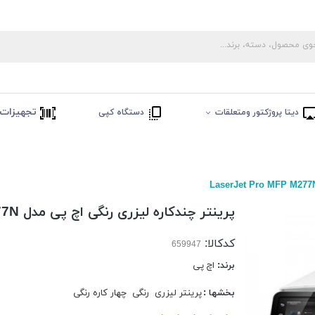
تجهیزات 
دیتا پروژکتور ومتعلقات
دستگاه کپی
پرینتر چندکاره لیزری رنگی اچ پی مدل LaserJet Pro MFP M277N
کدکالا:
برند:
اچ پی
بخشها :
پرینتر لیزری
رنگی
چهار کاره رنگی