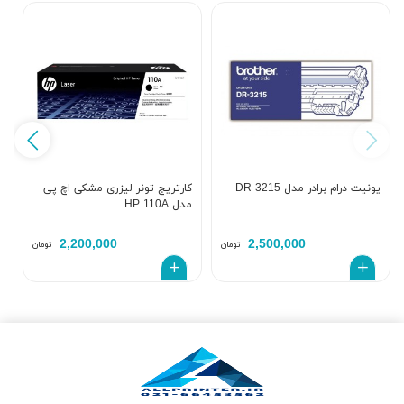
یونیت درام برادر مدل DR-3215
کارتریج تونر لیزری مشکی اچ پی
مدل HP 110A
a
2,200,000
2,500,000
تومان
تومان