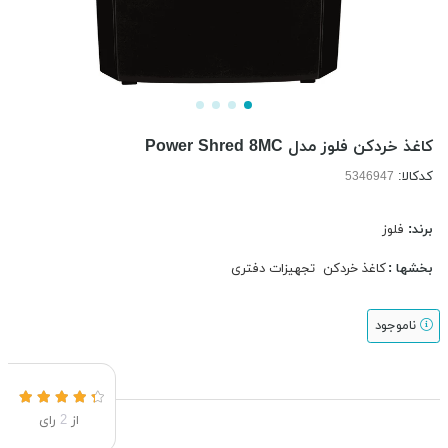
کاغذ خردکن فلوز مدل Power Shred 8MC
کدکالا:
برند:
فلوز
بخشها :
کاغذ خردکن
تجهیزات دفتری
ناموجود
از
2
رای