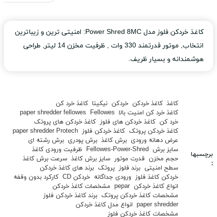
کاغذ خردکن فلوز مدل Power Shred 8MC: امنیتی ترین و زیباترین
انتخاب, موتور قدرتمند 330 وات , ظرفیت مخزن 14 لیتر, طراحی
هوشمندانه و بسیار ظریف.
کاغذ
کاغذ خردکن
خردکن
نیکیتا
کاغذ خرد کن
کاغذ خرد کن امنیت بالا
Fellowes
paper shredder fellowes
خرد کن
کاغذ خردکن های فلوز
کاغذ خردکن های پروتک
کاغذ خردکن پروتک
کاغذ خردکن فلوز
paper shredder Protech
عرض دهانه ورودی
برش کاغذ
برش پودری
برش رشته ای
سایز برش
Fellowes-Power-Shred
ظرفیت ورودی کاغذ
برچسبها
حجم مخزن
قدرت موتور
سایز برش کاغذ
سرعت برش کاغذ
:
سطح امنیتی
برند فلوز
پروتک
برند های کاغذ خردکن
خردکن کاغذ فلوز
ورودی جداگانه
خردکن CD
کارکرد بدون وقفه
انواع کاغذ خردکن
pepar
مشخصات کاغذ خردکن
مشخصات کاغذ خردکن پروتک
برند کاغذ خردکن فلوز
paper shredder
انواع مدل کاغذ خردکن
مشخصات کاغذ خردکن فلوز