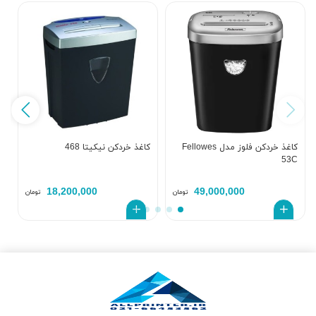
ک
کاغذ خردکن فلوز مدل Fellowes
کاغذ خردکن نیکیتا 468
53C
18,200,000
49,000,000
تومان
تومان