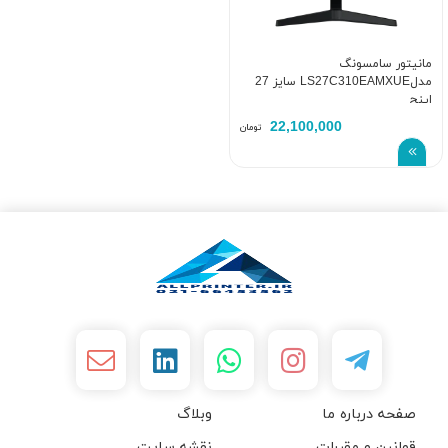
مانیتور سامسونگ
مدلLS27C310EAMXUE سایز 27
اینچ
22,100,000
تومان
صفحه درباره ما
وبلاگ
قوانین و مقررات
نقشه سایت