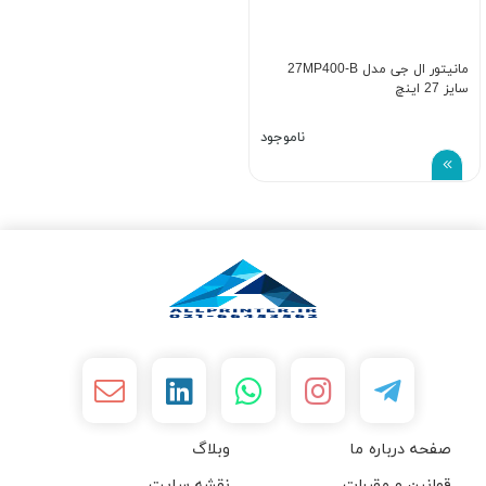
مانيتور ال جی مدل 27MP400-B
سايز 27 اينچ
ناموجود
صفحه درباره ما
وبلاگ
قوانین و مقررات
نقشه سایت