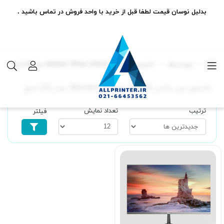
بدلیل نوسان قیمت لطفا قبل از خرید با واحد فروش در تماس باشید .
برچسب‌ها
مانیتور جی پلاس Monitor GPlus 245LN سایز 24 اینچ
مانیتور جی پلاس Monitor GPlus 245LN سایز 24 اینچ
ترتیب
تعداد نمایش
فیلتر