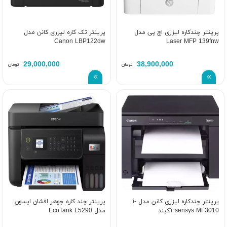
پرینتر چندکاره لیزری اچ‌ پی مدل
پرینتر تک کاره لیزری کانن مدل
Canon LBP122dw
Laser MFP 139fnw
29,000,000
38,900,000
تومان
تومان
پرینتر چندکاره لیزری کانن مدل i-
پرینتر چند کاره جوهر افشان اپسون
sensys MF3010 آکبند
مدل EcoTank L5290