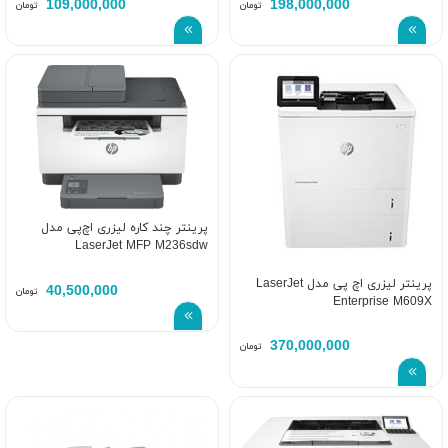
109,000,000
198,000,000
تومان
تومان
پرینتر چند کاره لیزری اچ‌پی مدل
LaserJet MFP M236sdw
پرینتر لیزری اچ پی مدل LaserJet
40,500,000
تومان
Enterprise M609X
370,000,000
تومان