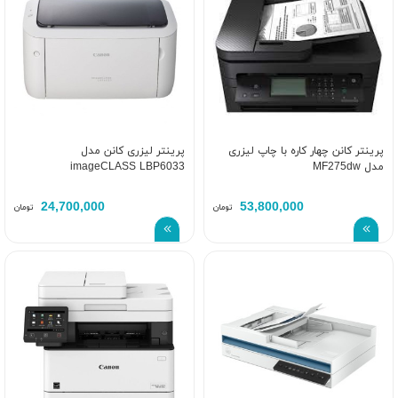
پرینتر کانن چهار کاره با چاپ لیزری
پرینتر لیزری کانن مدل
مدل MF275dw
imageCLASS LBP6033
24,700,000
53,800,000
تومان
تومان