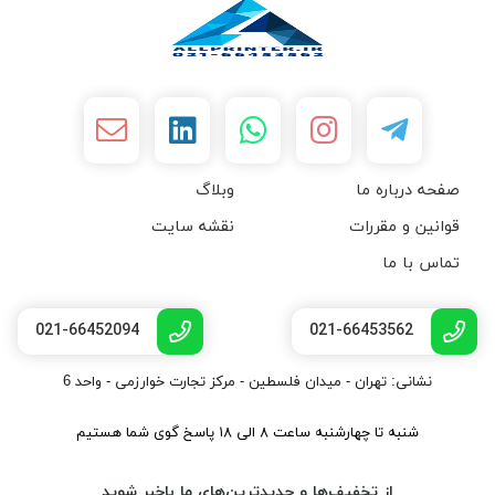
صفحه درباره ما
وبلاگ
قوانین و مقررات
نقشه سایت
تماس با ما
021-66452094
021-66453562
نشانی: تهران - میدان فلسطین - مرکز تجارت خوارزمی - واحد 6
شنبه تا چهارشنبه ساعت ۸ الی ۱۸ پاسخ گوی شما هستیم
از تخفیف‌ها و جدیدترین‌های ما باخبر شوید