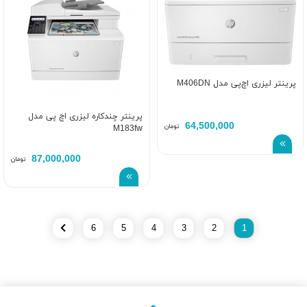
پرینتر لیزری اچ‌پی مدل M406DN
پرینتر چندکاره لیزری اچ پی مدل
64,500,000
تومان
M183fw
87,000,000
تومان
6
5
4
3
2
1