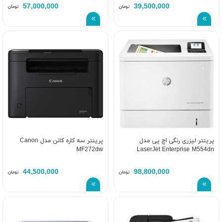
57,000,000
39,500,000
تومان
تومان
پرینتر لیزری رنگی اچ پی مدل
پرینتر سه کاره کانن مدل Canon
MF272dw
LaserJet Enterprise M554dn
44,500,000
98,800,000
تومان
تومان