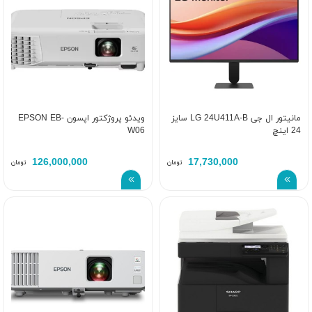
مانیتور ال جی LG 24U411A-B سایز
ویدئو پروژکتور اپسون EPSON EB-
24 اینچ
W06
126,000,000
17,730,000
تومان
تومان