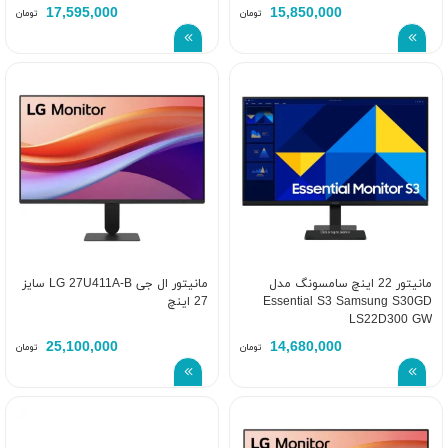
17,595,000
15,850,000
تومان
تومان
مانیتور 22 اینچ سامسونگ مدل
مانیتور ال جی LG 27U411A-B سایز
Essential S3 Samsung S30GD
27 اینچ
LS22D300 GW
25,100,000
14,680,000
تومان
تومان