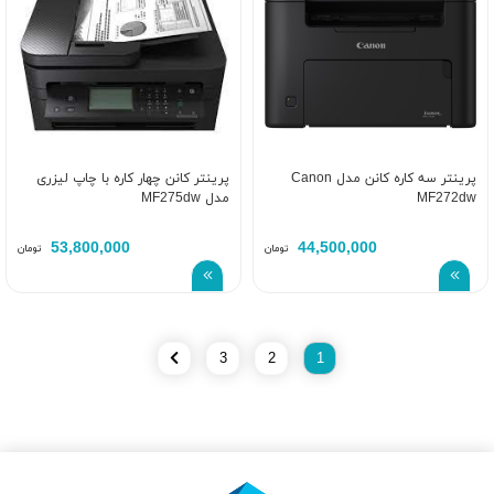
پرینتر سه کاره کانن مدل Canon
پرینتر کانن چهار کاره با چاپ لیزری
MF272dw
مدل MF275dw
53,800,000
44,500,000
تومان
تومان
3
2
1