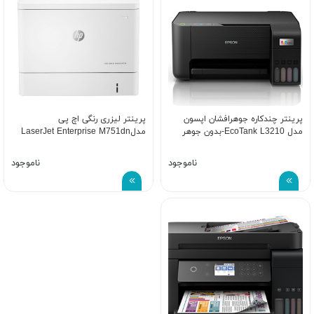
پرینتر چندکاره جوهرافشان اپسون
پرینتر لیزری رنگی اچ پی
مدل EcoTank L3210-بدون جوهر
مدلLaserJet Enterprise M751dn
ناموجود
ناموجود