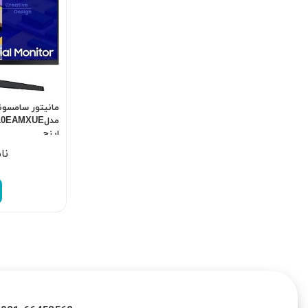
مانیتور سامسو
اینچ
نا