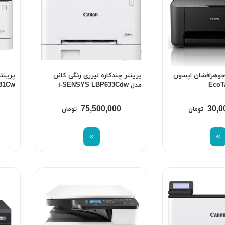
 جوهرافشان اپسون
پرینتر چندکاره لیزری رنگی کانن
مدل i-SENSYS LBP633Cdw
31Cw
75,500,000
30,0
تومان
تومان