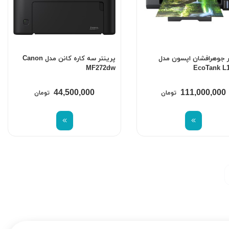
ر جوهرافشان اپسون مدل
پرینتر سه کاره کانن مدل Canon
MF272dw
EcoTank L
44,500,000
111,000,000
تومان
تومان