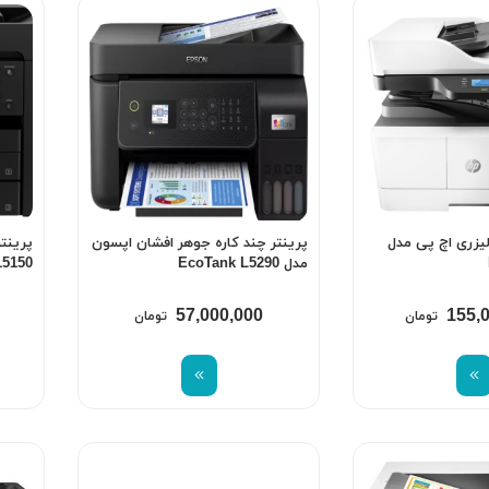
لیزری اچ پی مدل
پرینتر چند کاره جوهر افشان اپسون
پرینت
مدل EcoTank L5290
15150
57,000,000
155,
تومان
تومان