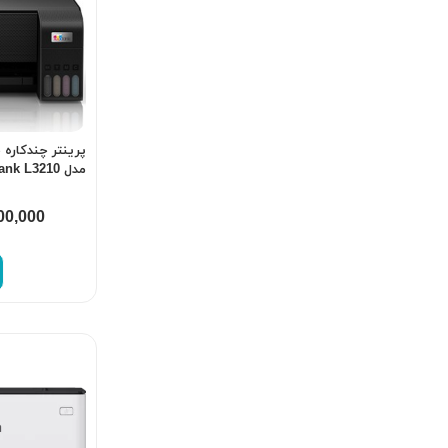
پرینتر چندکاره
مدل EcoTank L3210
00,000