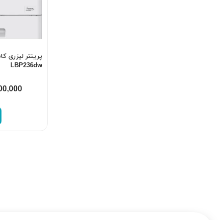
LBP236dw
00,000