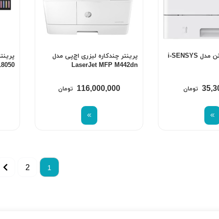
پرینتر لیزری کانن مدل i-SENSYS
پرینتر چندکاره لیزری اچ‌پی مدل
پرینت
18050
LaserJet MFP M442dn
116,000,000
35,3
تومان
تومان
2
1