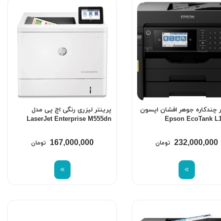
ر چندکاره جوهر افشان اپسون
پرینتر لیزری رنگی اچ پی مدل
LaserJet Enterprise M555dn
Epson EcoTank L
167,000,000
232,000,000
تومان
تومان