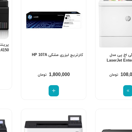
پرینت
14150
گی اچ پی مدل
کارتریج لیزری مشکی HP 107A
LaserJet Ente
1,800,000
108,
تومان
تومان