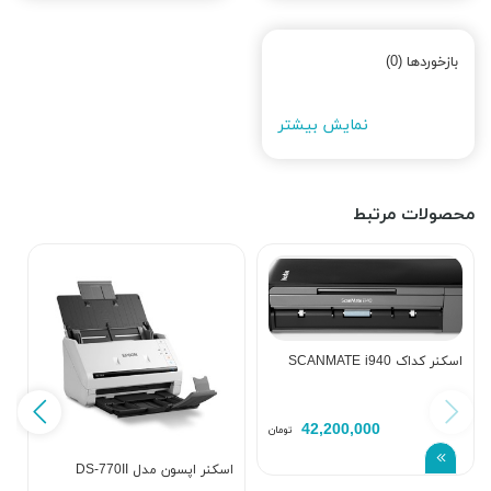
بازخوردها (0)
نمایش بیشتر
محصولات مرتبط
اسکنر کداک SCANMATE i940
42,200,000
تومان
اسکنر اپسون مدل DS-770II
اس