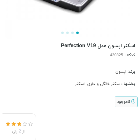
اسکنر اپسون مدل Perfection V19
کدکالا:
برند:
اپسون
بخشها :
اسکنر خانگی و اداری
اسکنر
ناموجود
از
2
رای