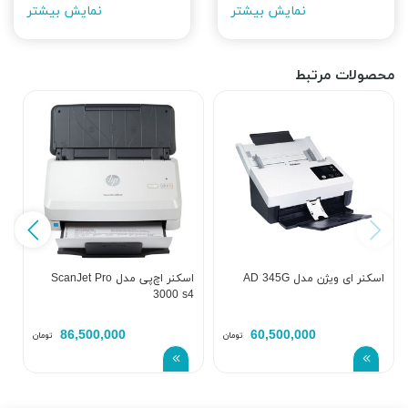
نمایش بیشتر
نمایش بیشتر
محصولات مرتبط
اس
اسکنر ای ویژن مدل AD 345G
اسکنر اچ‌پی مدل ScanJet Pro
3000 s4
86,500,000
60,500,000
تومان
تومان