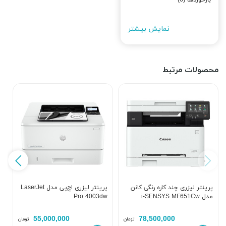
نمایش بیشتر
محصولات مرتبط
پرینتر لیزری چند کاره رنگی کانن
پرینتر لیزری اچ‌پی مدل LaserJet
پ
مدل i-SENSYS MF651Cw
Pro 4003dw
w
55,000,000
78,500,000
تومان
تومان