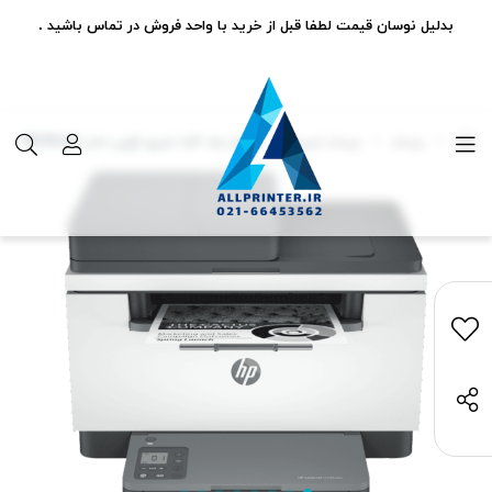
بدلیل نوسان قیمت لطفا قبل از خرید با واحد فروش در تماس باشید .
پرینتر
پرینتر لیزری
پرینتر چند کاره لیزری اچ‌پی مدل LaserJet MFP M236sdn