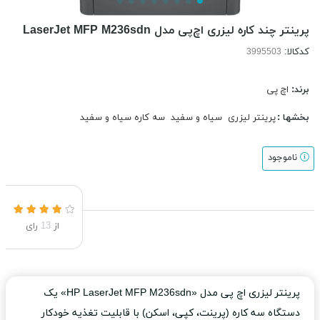
پرینتر چند کاره لیزری اچ‌پی مدل LaserJet MFP M236sdn
کدکالا:
برند:
اچ پی
بخشها :
پرینتر لیزری
سیاه و سفید
سه کاره سیاه و سفید
ناموجود
از
13
رای
پرینتر لیزری اچ پی مدل «HP LaserJet MFP M236sdn» یک
دستگاه سه کاره (پرینت، کپی، اسکن) با قابلیت تغذیه خودکار