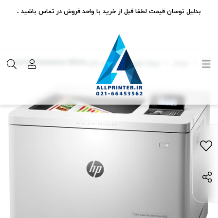
بدلیل نوسان قیمت لطفا قبل از خرید با واحد فروش در تماس باشید .
پرینتر
پرینتر لیزری رنگی اچ پی مدل LaserJet Enterprise M553n