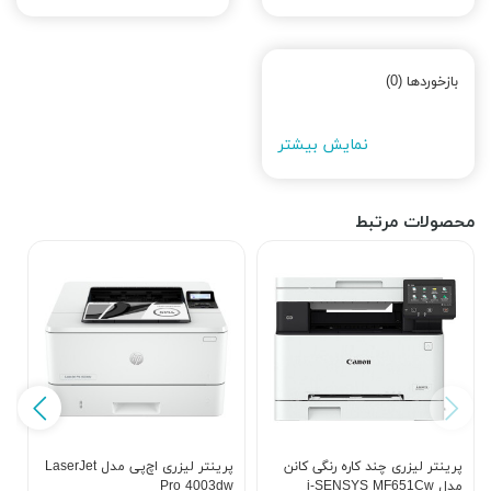
بازخوردها (0)
نمایش بیشتر
محصولات مرتبط
پرینتر لیزری چند کاره رنگی کانن
پرینتر لیزری اچ‌پی مدل LaserJet
پ
مدل i-SENSYS MF651Cw
Pro 4003dw
w