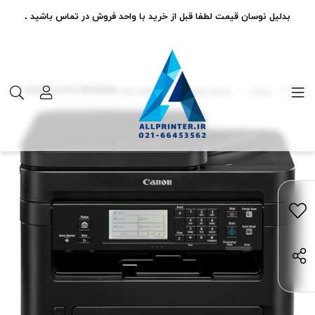
بدلیل نوسان قیمت لطفا قبل از خرید با واحد فروش در تماس باشید .
پرینتر
پرینتر لیزری چند کاره کانن مدل imageCLASS MF269dw