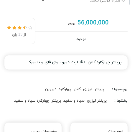
56,000,000
تومان
از
13
رای
موجود
پرینتر چهارکاره کانن با قابلیت دورو ، وای فای و نتوورک
برچسبها :
پرینتر
لیزری
کانن
چهارکاره
دوروزن
بخشها :
پرینتر لیزری
سیاه و سفید
پرینتر
چهارکاره سیاه و سفید
توضیحات
مشخصات محصول