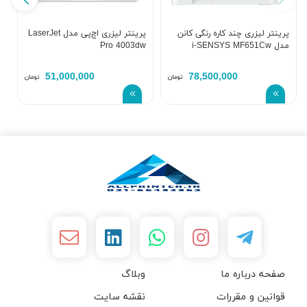
پرینتر لیزری چند کاره رنگی کانن
پرینتر لیزری اچ‌پی مدل LaserJet
پ
مدل i-SENSYS MF651Cw
Pro 4003dw
w
51,000,000
78,500,000
تومان
تومان
صفحه درباره ما
وبلاگ
قوانین و مقررات
نقشه سایت