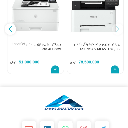
پرینتر لیزری چند کاره رنگی کانن
پرینتر لیزری اچ‌پی مدل LaserJet
پ
مدل i-SENSYS MF651Cw
Pro 4003dw
w
51,000,000
78,500,000
تومان
تومان