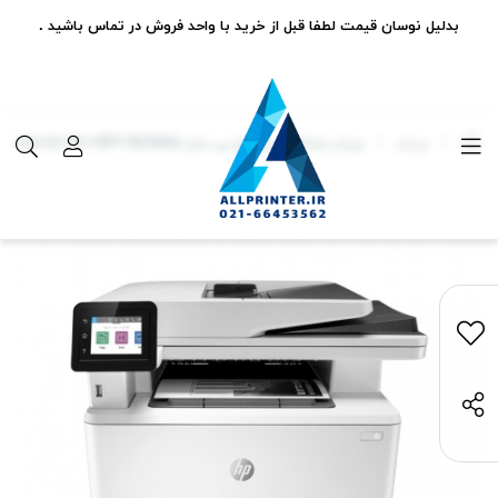
بدلیل نوسان قیمت لطفا قبل از خرید با واحد فروش در تماس باشید .
پرینتر
پرینتر چندکاره لیزری اچ پی مدل LaserJet Pro MFP M428fdn