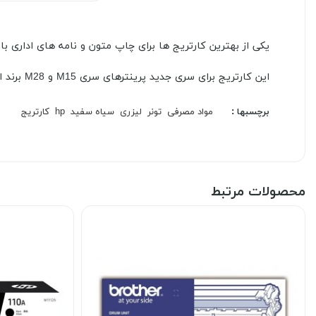
یکی از بهترین کارتریج ها برای چاپ متون و نامه های اداری با کیفیت است. کارتریج 48a جایگاه خاص
این کارتریج برای سری جدید پرینترهای سری M15 و M28 برند اچ پی کاربری دارد .
برچسبها :
مواد مصرفی
تونر
لیزری
سیاه سفید
hp
کارتریج
محصولات مرتبط