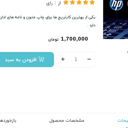
از
1
رای
دارد .
1,700,000
تومان
افزودن به سبد
حات
مشخصات محصول
بازخوردها (