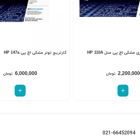
مشکی اچ پی مدل HP 110A
کارتریج تونر مشکی اچ پی HP 147a
6,000,000
2,200,000
تومان
تومان
021-66452094