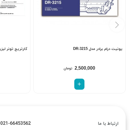
یونیت درام برادر مدل DR-3215
کارتریج تونر لیزری 
2,500,000
تومان
021-66453562
ارتباط با ما