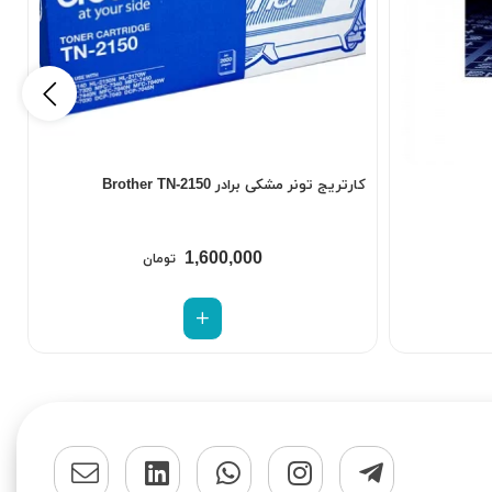
کارتریج تونر مشکی برادر Brother TN-2150
ک
1,600,000
تومان