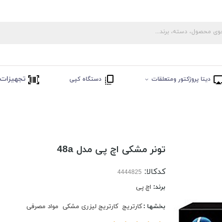
تجهیزات 
دیتا پروژکتور ومتعلقات
دستگاه کپی
تونر مشکی اچ پی مدل 48a
کدکالا:
برند:
اچ پی
بخشها :
کارتریج
کارتریج لیزری مشکی
مواد مصرفی