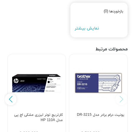
بازخوردها (0)
نمایش بیشتر
محصولات مرتبط
یونیت درام برادر مدل DR-3215
کارتریج تونر لیزری مشکی اچ پی
مدل HP 110A
a