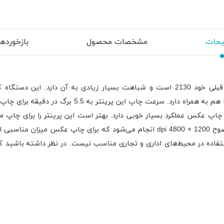
حات
مشخصات محصول
بازخوردها (
پرینتر «2131» ساخت شرکت «اچ پی» درواقع جایگزین مدل قبلی خود 2130 است و شباهت بسیا
می‌شود و در کنار چاپ جوهرافشان، قابلیت‌های کپی و ا
 چاپ عکس عملکرد بسیار خوبی دارد. بهتر است این پرینتر را برای چاپ مت
ده در محیط‌های اداری و تجاری مناسب نیست. در نظر داشته باشید که خری