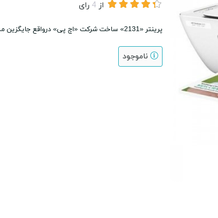
از
4
رای
پرینتر «2131» ساخت شرکت «اچ پی» درواقع جایگزین مدل قبلی خود 2130 است و شباهت بسیار زیادی به آن دارد.
ناموجود