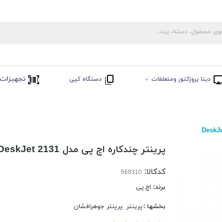
تجهیزات 
دیتا پروژکتور ومتعلقات
دستگاه کپی
پرینتر چندکاره اچ پی مدل DeskJet 2131
کدکالا:
برند:
اچ پی
بخشها :
پرینتر
پرینتر جوهرافشان