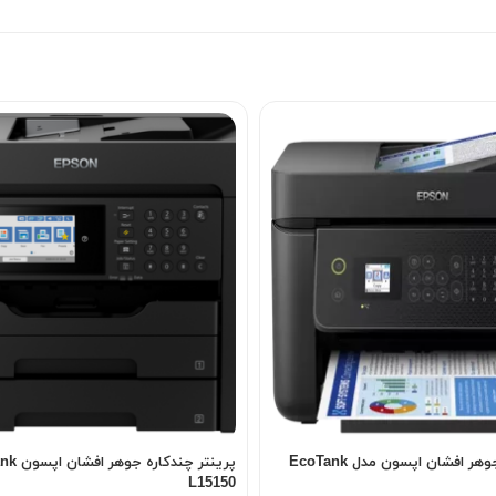
پرینتر چند کاره جوهر افشان اپسون مدل EcoTank
پرینتر 
L15150