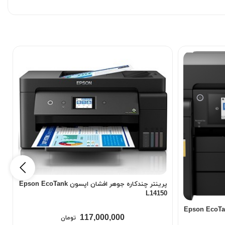
پرینتر چندکاره جوهر افشان اپسون Epson EcoTank
L14150
چندکاره جوهر افشان اپسون Epson EcoTank
117,000,000
تومان
0