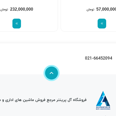
232,000,000
57,000,00
تومان
تومان
021-66452094
فروشگاه آل پرینتر مرجع فروش ماشین های اداری و 