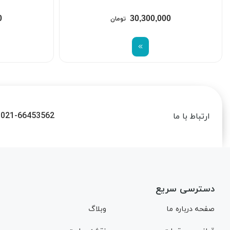
0
30,300,000
تومان
021-66453562
ارتباط با ما
دسترسی سریع
صفحه درباره ما
وبلاگ