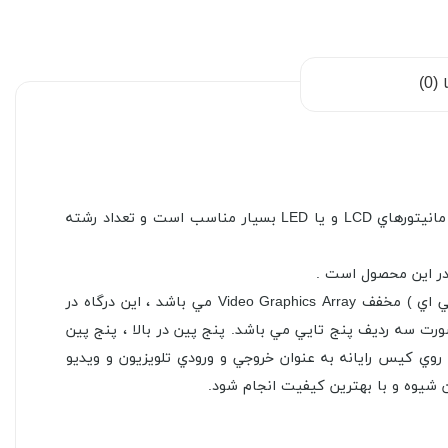
0)
گفته ميشود که براي استفاده در مانيتورهاي LCD و يا LED بسيار مناسب است و تعداد رشته
در اين محصول است .
کلمه VGA ( وي جي اي ) مخفف Video Graphics Array مي باشد ، اين درگاه در
رت سه رديف پنج تايي مي باشد. پنج پين در بالا ، پنج پين
کابل‌هاي VGA معمولا داراي دو سر کانکتور نري VGA هستند که براي اتصال و وارد شدن به مادگي VGA روي کيس رايانه به عنوان خروجي و ورودي تلويزيون و ويديو
رين شيوه و با بهترين کيفيت انجام شود.