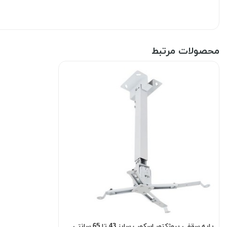
محصولات مرتبط
پایه سقفی پروژکتور اسکوپ سایز 43 تا 65 سانتی