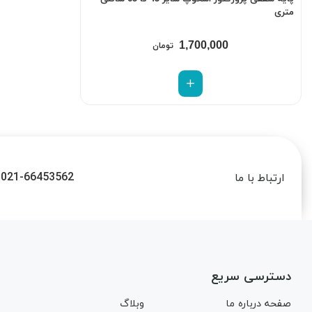
متری
1,700,000
تومان
021-66453562
ارتباط با ما
دسترسی سریع
صفحه درباره ما
وبلاگ