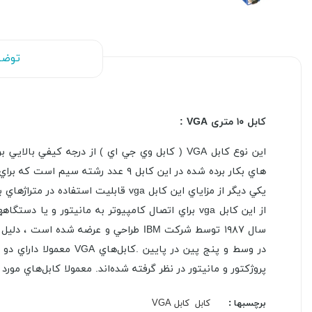
توضی
کابل ۱۰ متری VGA :
اين نوع کابل VGA ( کابل وي جي اي ) از درجه کيفي بالايي برخوردار است و به نوعي از کابلهاي VGA
هاي
بکار برده شده در اين کابل ۹ عدد رشته سيم است که براي پخش تصاوير با کيفيت بالا مناسب است .
يکي ديگر از مزاياي اين کابل vga قابليت استفاده در متراژهاي بالا بدون افت کيفيت است به دليل
از اين کابل vga براي اتصال کامپيوتر به مانيتور و يا دستگاههاي ديگر نظير ويدئو پروژکتور ها نيز
سال ۱۹۸۷ توسط
شرکت IBM طراحي و عرضه شده است ، دليل استفاده از کلمه Array ( آرايش زيبايي ) در اين درگاه
در وسط و پنج پين در پايين .
پروژکتور و مانيتور در نظر گرفته شده‌اند. معمولا کابل‌هاي مور
برچسبها :
کابل
کابل VGA