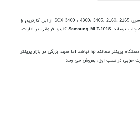
با دستگاه های مختلفی از برند سامسونگ سازگار است اما بیشترین استفاده در ایران را دستگاه های سری SCX 3400 ، 4300، 3405, 2160، 2165 از این کارتریج را
MLT-101S
Samsung
کاربرد فراوانی در ادارات،
نقطه قوت این کارتریج چاپ شفاف و با کیفیت بوده که در چاپ اسناد و مدارک کارایی بسیاری دارد. شاید سامسونگ غول تولید کننده دستگاه پرینتر همانند hp نباشد اما سهم بزرگی در بازار پرینتر
صورت خرابی در نصب اول، بفروش می رسد.