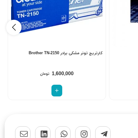
کارتریج تونر مشکی برادر Brother TN-2150
ک
1,600,000
تومان