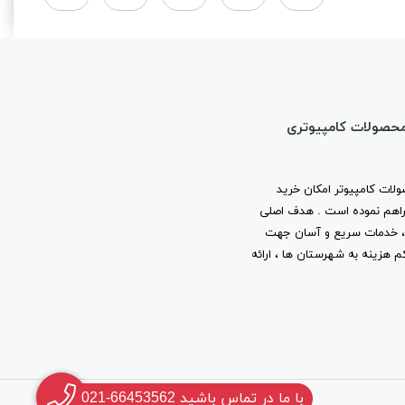
محصولات کامپیوتری
لات کامپیوتر امکان خرید
ا فراهم نموده است . هدف اصلی
ب ، خدمات سریع و آسان جهت
م هزینه به شهرستان ها ، ارائه
با ما در تماس باشید 66453562-021