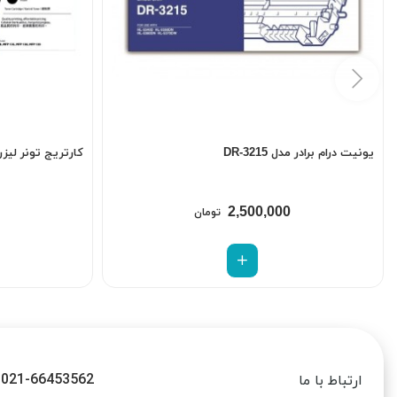
یونیت درام برادر مدل DR-3215
کارتریج تونر لیزری 
2,500,000
تومان
021-66453562
ارتباط با ما