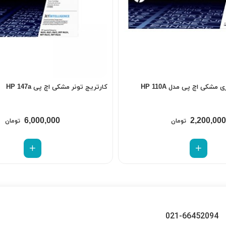
مشکی اچ پی مدل HP 110A
کارتریج تونر مشکی اچ پی HP 147a
6,000,000
2,200,000
تومان
تومان
021-66452094