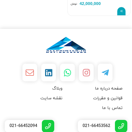
42,000,000
تومان
صفحه درباره ما
وبلاگ
قوانین و مقررات
نقشه سایت
تماس با ما
021-66452094
021-66453562